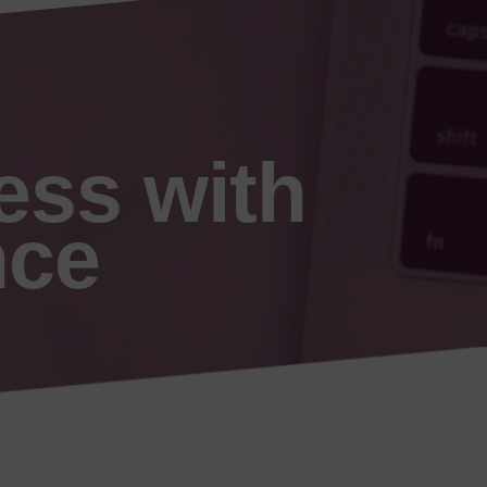
ess with
nce