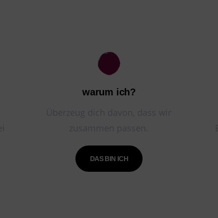
warum ich?
Überzeug dich davon, dass wir
ei
zusammen passen.
DAS BIN ICH