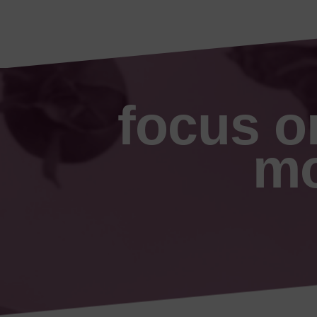
focus o
mo