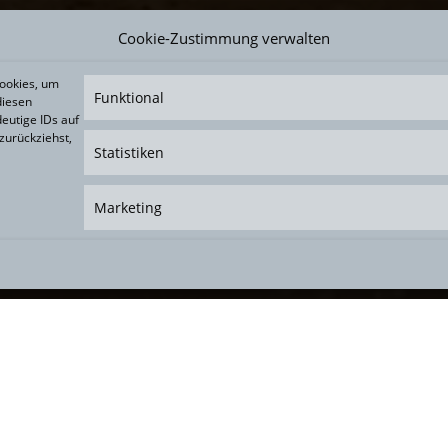
Cookie-Zustimmung verwalten
.
Cookies, um
Funktional
diesen
eutige IDs auf
zurückziehst,
Statistiken
 Erstgespräch zum Kennenlernen, um
deine
 wir beide ein gutes Gefühl für die Zusammenarbeit
Marketing