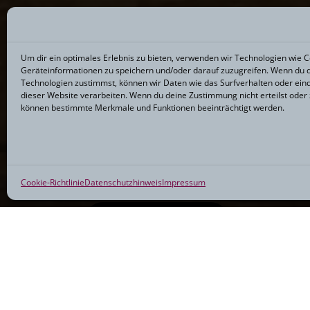
lets start
Um dir ein optimales Erlebnis zu bieten, verwenden wir Technologien wie 
Geräteinformationen zu speichern und/oder darauf zuzugreifen. Wenn du 
Technologien zustimmst, können wir Daten wie das Surfverhalten oder eind
dieser Website verarbeiten. Wenn du deine Zustimmung nicht erteilst oder 
können bestimmte Merkmale und Funktionen beeinträchtigt werden.
Bei mir gibt es immer ein kostenloses
Vorstellungen zu besprechen und damit
haben.
Cookie-Richtlinie
Datenschutzhinweis
Impressum
START YOUR PROJECT